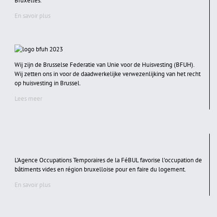
Bruxelles.
Lire la suite
Lire la suite
Lire la suite
Lire la suite
Lire la suite
Lire la suite
0
0
0
0
0
0
Lire la suite
0
Lire la suite
0
En savoir plus
Wij zijn de Brusselse Federatie van Unie voor de Huisvesting (BFUH).
Wij zetten ons in voor de daadwerkelijke verwezenlijking van het recht
op huisvesting in Brussel.
Lees meer
L’Agence Occupations Temporaires de la FéBUL favorise l’occupation de
bâtiments vides en région bruxelloise pour en faire du logement.
En savoir plus