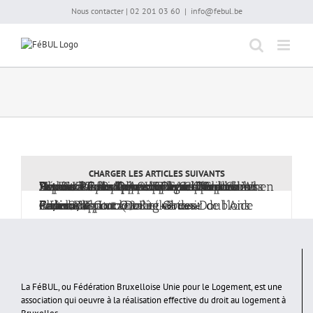
Passer
Nous contacter | 02 201 03 60
|
info@febul.be
au
contenu
CHARGER LES ARTICLES SUIVANTS
Estave WhatsApp Support Channel
Hur Stake skyddar mot kontohack
Stake KYC for Crypto Players: Stricter
AbeBooks Authors Weekend Reload: When
Betmica Free Spins via Email Promotions
Betmica Casino Account Verification
Pouvez-vous Détenir Deux Comptes au
VipLuck avis Scratch Cartes Meilleurs
Avocats-sfez Avis sur le Support Client :
Dépôts PayPal chez Kyngs : Disponibles
Rules?
It Unlocks
Failed: What to Do
Casino VipLuck ? Règles des Doublons
Choix Rapport Qualité-Prix
Comment Contacter et Obtenir de l’Aide
Partout ?
Par
Par
Par
jack.taylor
jack.taylor
jack.taylor
|
|
|
août 7th, 2026
août 7th, 2026
août 7th, 2026
|
|
|
Non classé
Non classé
Non classé
Expliquées
Par
Par
Par
Par
Par
Par
jack.taylor
jack.taylor
jack.taylor
jack.taylor
jack.taylor
jack.taylor
|
|
|
|
|
|
août 7th, 2026
août 7th, 2026
août 7th, 2026
août 7th, 2026
août 7th, 2026
août 7th, 2026
|
|
|
|
|
|
Non classé
Non classé
Non classé
Non classé
Non classé
Non classé
Par
jack.taylor
|
août 7th, 2026
|
Non classé
ContentsHow to Initiate a Conversation with Estave via
InnehållTvåfaktorsautentisering (2FA): Ditt främsta
ContentsHow to Qualify for Betmica Email Free
WhatsAppCommon Issues [...]
försvarSkydd av betalningsmetoder och
SpinsUnderstanding the Standard [...]
ContentsWhat is KYC and Why Does Stake Require It?The
ContentsUnderstanding the Weekend Reload Bonus
ContentsUnderstanding the "Know Your Customer" (KYC)
SommaireComprendre les Cartes à Gratter sur
SommaireMéthodes de Contact Disponibles chez Avocats-
SommaireLes Méthodes de Paiement chez Kyngs Casino : Un
transaktionerIdentitetsverifiering (KYC-processen)Hantering
Standard [...]
MechanicsStep-by-Step Guide to Claiming Your [...]
ProcessRequired Documents for Betmica [...]
VipLuckComment Choisir la Meilleure [...]
sfezUtiliser le Chat en Direct [...]
AperçuPayPal [...]
La FéBUL, ou Fédération Bruxelloise Unie pour le Logement, est une
SommaireLa politique officielle du VipLuck casino sur les
[...]
Lire la suite
Lire la suite
0
0
association qui oeuvre à la réalisation effective du droit au logement à
comptes multiplesPourquoi [...]