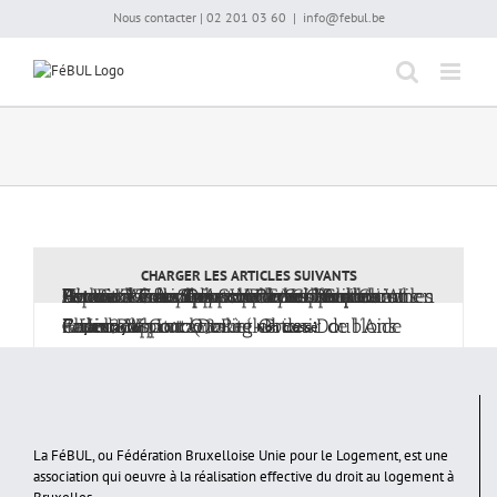
Passer
Nous contacter | 02 201 03 60
|
info@febul.be
au
contenu
CHARGER LES ARTICLES SUIVANTS
Centre d’aide Stake : Articles les plus utiles
Estave WhatsApp Support Channel
Hur Stake skyddar mot kontohack
Stake KYC for Crypto Players: Stricter
AbeBooks Authors Weekend Reload: When
Betmica Free Spins via Email Promotions
Betmica Casino Account Verification
Pouvez-vous Détenir Deux Comptes au
VipLuck avis Scratch Cartes Meilleurs
Avocats-sfez Avis sur le Support Client :
Rules?
It Unlocks
Failed: What to Do
Casino VipLuck ? Règles des Doublons
Choix Rapport Qualité-Prix
Comment Contacter et Obtenir de l’Aide
Par
Par
Par
Par
jack.taylor
jack.taylor
jack.taylor
jack.taylor
|
|
|
|
août 7th, 2026
août 7th, 2026
août 7th, 2026
août 7th, 2026
|
|
|
|
Non classé
Non classé
Non classé
Non classé
Expliquées
Par
Par
Par
Par
Par
jack.taylor
jack.taylor
jack.taylor
jack.taylor
jack.taylor
|
|
|
|
|
août 7th, 2026
août 7th, 2026
août 7th, 2026
août 7th, 2026
août 7th, 2026
|
|
|
|
|
Non classé
Non classé
Non classé
Non classé
Non classé
Par
jack.taylor
|
août 7th, 2026
|
Non classé
SommaireRésolution des Problèmes de Dépôt et de
ContentsHow to Initiate a Conversation with Estave via
InnehållTvåfaktorsautentisering (2FA): Ditt främsta
ContentsHow to Qualify for Betmica Email Free
RetraitComprendre et Utiliser [...]
WhatsAppCommon Issues [...]
försvarSkydd av betalningsmetoder och
SpinsUnderstanding the Standard [...]
ContentsWhat is KYC and Why Does Stake Require It?The
ContentsUnderstanding the Weekend Reload Bonus
ContentsUnderstanding the "Know Your Customer" (KYC)
SommaireComprendre les Cartes à Gratter sur
SommaireMéthodes de Contact Disponibles chez Avocats-
transaktionerIdentitetsverifiering (KYC-processen)Hantering
Standard [...]
MechanicsStep-by-Step Guide to Claiming Your [...]
ProcessRequired Documents for Betmica [...]
VipLuckComment Choisir la Meilleure [...]
sfezUtiliser le Chat en Direct [...]
La FéBUL, ou Fédération Bruxelloise Unie pour le Logement, est une
SommaireLa politique officielle du VipLuck casino sur les
[...]
sur
sur
sur
Lire la suite
Lire la suite
Lire la suite
Commentaires fermés
Commentaires fermés
Commentaires fermés
association qui oeuvre à la réalisation effective du droit au logement à
comptes multiplesPourquoi [...]
Centre
Estave
Betmica
sur
sur
sur
sur
sur