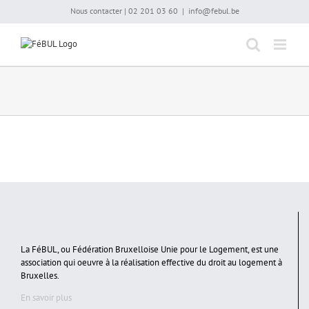
Passer
Nous contacter | 02 201 03 60
|
info@febul.be
au
contenu
La FéBUL, ou Fédération Bruxelloise Unie pour le Logement, est une
association qui oeuvre à la réalisation effective du droit au logement à
Bruxelles.
En savoir plus