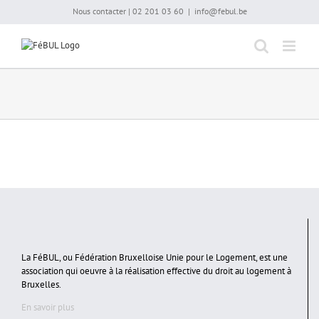
Passer
Nous contacter | 02 201 03 60
|
info@febul.be
au
contenu
La FéBUL, ou Fédération Bruxelloise Unie pour le Logement, est une
association qui oeuvre à la réalisation effective du droit au logement à
Bruxelles.
En savoir plus