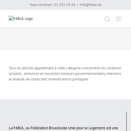
Passer
Nous contacter | 02 201 03 60
|
info@febul.be
au
contenu
Tous les articles appartenant à cette catégorie concernent les contenus
suivants : annonces et nouvelles mesures gouvernementales, réactions
et analyse de l’associatif, revendications politiques.
La FéBUL, ou Fédération Bruxelloise Unie pour le Logement, est une